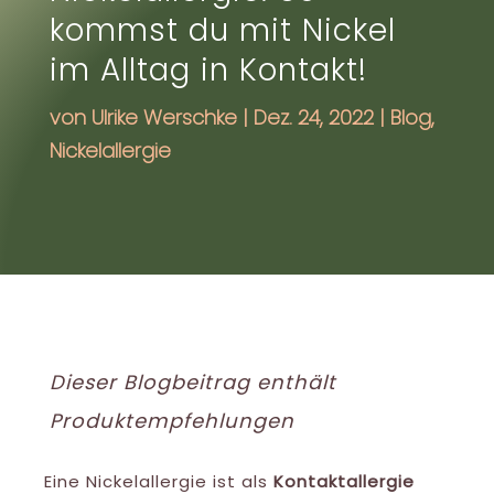
kommst du mit Nickel
im Alltag in Kontakt!
von
Ulrike Werschke
|
Dez. 24, 2022
|
Blog
,
Nickelallergie
Dieser Blogbeitrag enthält
Produktempfehlungen
Eine Nickelallergie ist als
Kontaktallergie