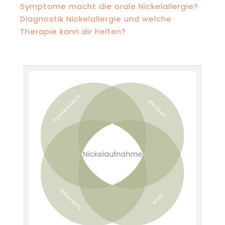
Symptome macht die orale Nickelallergie?
Diagnostik Nickelallergie und welche
Therapie kann dir helfen?